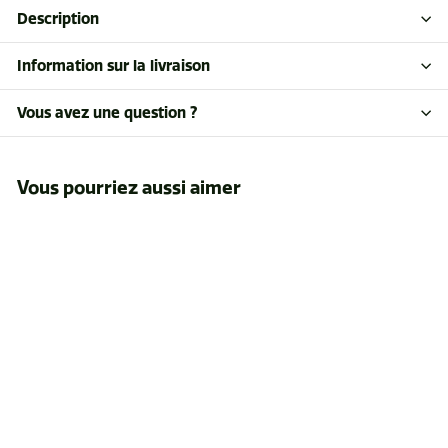
Description
Information sur la livraison
Vous avez une question ?
Vous pourriez aussi aimer
Etui photo ziploc 11 x
11
$6
$
91