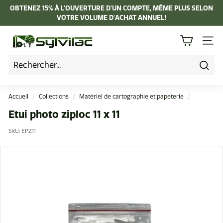
Passer
OBTENEZ 15% À L'OUVERTURE D'UN COMPTE, MÊME PLUS SELON
au
VOTRE VOLUME D'ACHAT ANNUEL!
Diaporama
contenu
Pause
I
NAVI
n
d
u
Rech
s
Accueil
/
Collections
/
Matériel de cartographie et papeterie
/
t
Etui photo ziploc 11 x 11
r
SKU:
EPZ11
i
e
L
a
p
i
e