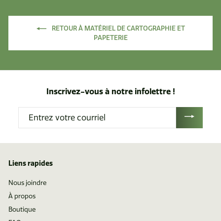
6
i
6
r
RETOUR À MATÉRIEL DE CARTOGRAPHIE ET
d
PAPETERIE
e
$
5
1
Inscrivez-vous à notre infolettre !
.
6
Entrez
1
votre
courriel
Liens rapides
Nous joindre
À propos
Boutique