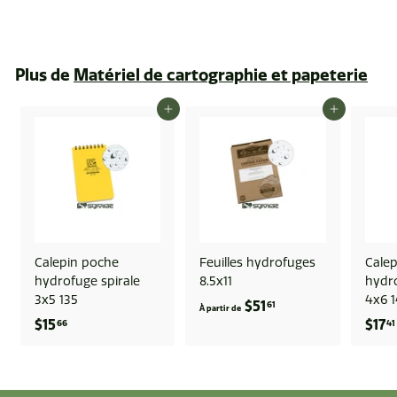
6
.
9
Plus de
Matériel de cartographie et papeterie
1
AJOUTER AU PANIER
AJOUTER AU PANIER
Calepin poche
Feuilles hydrofuges
Cale
hydrofuge spirale
8.5x11
hydro
3x5 135
4x6 
$51
À
61
À partir de
$15
$
$17
66
41
p
1
a
5
r
.
t