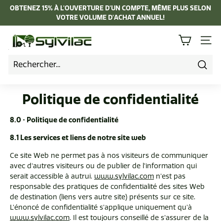
Passer
OBTENEZ 15% À L'OUVERTURE D'UN COMPTE, MÊME PLUS SELON
au
VOTRE VOLUME D'ACHAT ANNUEL!
Diaporama
contenu
Pause
I
NAVI
n
d
u
Rech
s
Politique de confidentialité
t
r
8.0 • Politique de confidentialité
i
8.1 Les services et liens de notre site web
e
Ce site Web ne permet pas à nos visiteurs de communiquer
L
avec d'autres visiteurs ou de publier de l'information qui
a
serait accessible à autrui.
www.sylvilac.com
n'est pas
p
responsable des pratiques de confidentialité des sites Web
de destination (liens vers autre site) présents sur ce site.
i
L'énoncé de confidentialité s'applique uniquement qu'à
e
www.sylvilac.com
. Il est toujours conseillé de s’assurer de la