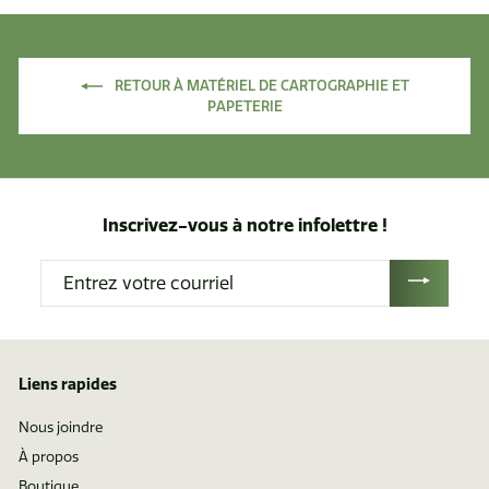
.
t
6
i
6
r
RETOUR À MATÉRIEL DE CARTOGRAPHIE ET
d
PAPETERIE
e
$
5
1
Inscrivez-vous à notre infolettre !
.
6
Entrez
1
votre
courriel
Liens rapides
Nous joindre
À propos
Boutique