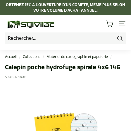
Passer
OBTENEZ 15% À L'OUVERTURE D'UN COMPTE, MÊME PLUS SELON
au
VOTRE VOLUME D'ACHAT ANNUEL!
Diaporama
contenu
Pause
I
NAVI
n
d
u
Rech
s
Accueil
/
Collections
/
Matériel de cartographie et papeterie
/
t
Calepin poche hydrofuge spirale 4x6 146
r
SKU:
CALS4X6
i
e
L
a
p
i
e