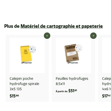
$17
$
41
1
7
.
Plus de
Matériel de cartographie et papeterie
4
1
AJOUTER AU PANIER
AJOUTER AU PANIER
Calepin poche
Feuilles hydrofuges
Cale
hydrofuge spirale
8.5x11
hydro
3x5 135
4x6 
$51
À
61
À partir de
$15
$
$17
66
41
p
1
a
5
r