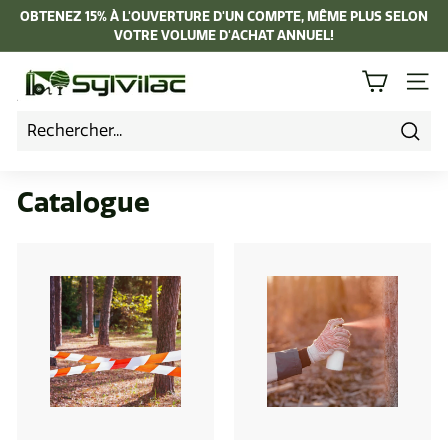
Passer
OBTENEZ 15% À L'OUVERTURE D'UN COMPTE, MÊME PLUS SELON
au
VOTRE VOLUME D'ACHAT ANNUEL!
Diaporama
contenu
Pause
I
NAVI
n
d
u
Rech
s
Catalogue
t
r
i
e
L
a
p
i
e