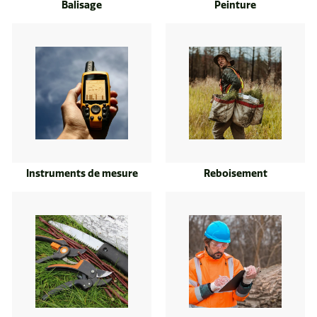
Balisage
Peinture
r
r
e
Instruments de mesure
Reboisement