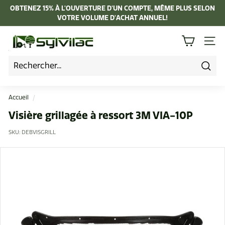
Passer
OBTENEZ 15% À L'OUVERTURE D'UN COMPTE, MÊME PLUS SELON
au
VOTRE VOLUME D'ACHAT ANNUEL!
Diaporama
contenu
Pause
I
NAVI
n
d
u
Rech
s
Accueil
/
t
Visière grillagée à ressort 3M VIA-10P
r
SKU:
DEBVISGRILL
i
e
L
a
p
i
e