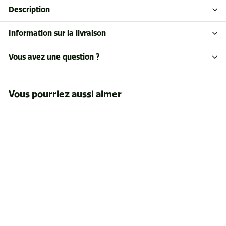
Description
Information sur la livraison
Vous avez une question ?
Vous pourriez aussi aimer
Visière grillagée à
ressort 3M VIA-10P
$46
$
03