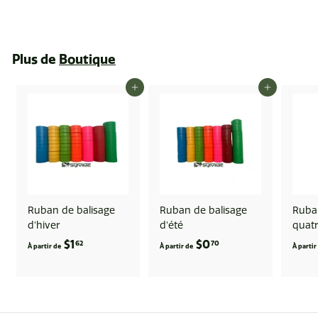
4
6
.
Plus de
Boutique
0
3
AJOUTER AU PANIER
AJOUTER AU PANIER
Ruban de balisage
Ruban de balisage
Ruban
d'hiver
d'été
quatr
$1
À
$0
À
62
70
À partir de
À partir de
À partir
p
p
a
a
r
r
t
t