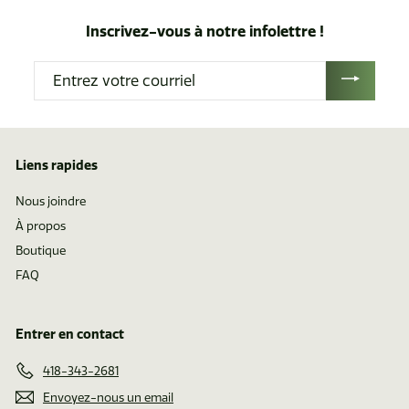
i
i
Inscrivez-vous à notre infolettre !
r
r
d
d
Entrez
e
e
votre
$
$
courriel
1
0
.
.
Liens rapides
6
7
2
0
Nous joindre
À propos
Boutique
FAQ
Entrer en contact
418-343-2681
Envoyez-nous un email