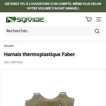
Passer
OBTENEZ 15% À L'OUVERTURE D'UN COMPTE, MÊME PLUS SELON
au
VOTRE VOLUME D'ACHAT ANNUEL!
Diaporama
contenu
Pause
I
NAVI
n
d
u
Rech
s
Accueil
/
t
Harnais thermoplastique Faber
r
SKU:
HARTHER
i
e
L
a
p
i
e