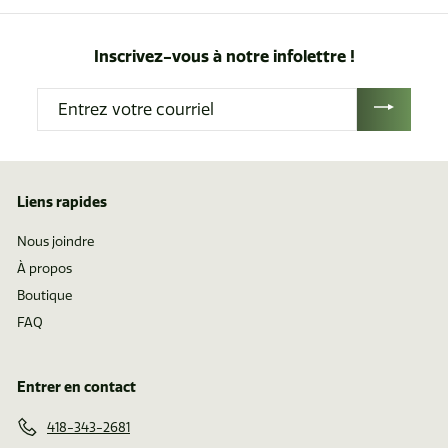
t
t
i
i
Inscrivez-vous à notre infolettre !
r
r
d
d
Entrez
e
e
votre
$
$
courriel
1
0
.
.
Liens rapides
6
7
2
0
Nous joindre
À propos
Boutique
FAQ
Entrer en contact
418-343-2681