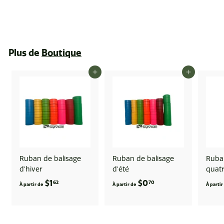
$26
$
23
2
6
.
Plus de
Boutique
2
3
AJOUTER AU PANIER
AJOUTER AU PANIER
Ruban de balisage
Ruban de balisage
Ruban
d'hiver
d'été
quatr
$1
À
$0
À
62
70
À partir de
À partir de
À partir
p
p
a
a
r
r