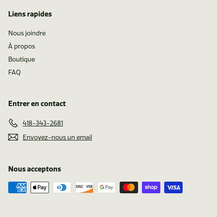
.
.
Liens rapides
6
7
2
0
Nous joindre
À propos
Boutique
FAQ
Entrer en contact
418-343-2681
Envoyez-nous un email
Nous acceptons