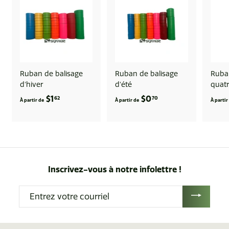
d
e
$
4
2
.
Ruban de balisage
Ruban de balisage
Ruban
8
d'hiver
d'été
quatr
6
$1
À
$0
À
62
70
À partir de
À partir de
À partir
p
p
a
a
r
r
t
t
i
i
Inscrivez-vous à notre infolettre !
r
r
d
d
Entrez
e
e
votre
$
$
courriel
1
0