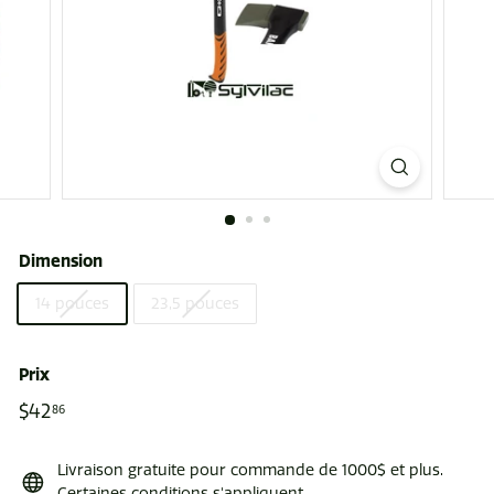
r
r
e
Dimension
14 pouces
23,5 pouces
Prix
Prix
$42
$42.86
86
régulier
Livraison gratuite pour commande de 1000$ et plus.
Certaines conditions s'appliquent.