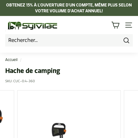
Passer
OBTENEZ 15% À L'OUVERTURE D'UN COMPTE, MÊME PLUS SELON
au
VOTRE VOLUME D'ACHAT ANNUEL!
Diaporama
contenu
Pause
I
NAVI
n
d
u
Rech
s
Accueil
/
t
Hache de camping
r
SKU:
CUC-0.4-360
i
e
L
a
p
i
e