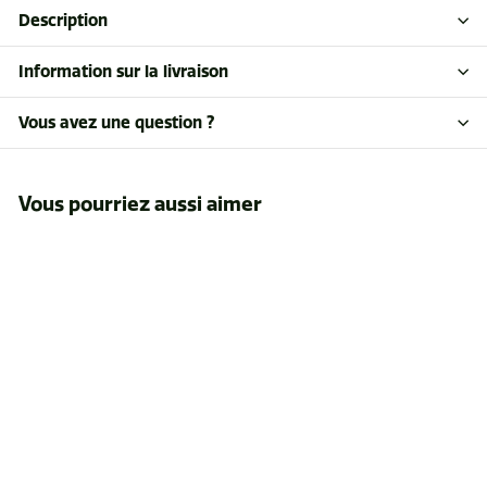
Description
Information sur la livraison
Vous avez une question ?
Vous pourriez aussi aimer
galon circonférenciel
lufkin 6,5m
$264
$
16