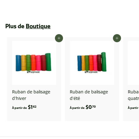
2
6
4
Plus de
Boutique
.
1
AJOUTER AU PANIER
AJOUTER AU PANIER
6
Ruban de balisage
Ruban de balisage
Ruban
d'hiver
d'été
quatr
$1
À
$0
À
62
70
À partir de
À partir de
À partir
p
p
a
a
r
r
t
t