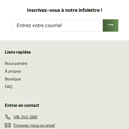
i
i
Inscrivez-vous à notre infolettre !
r
r
d
d
Entrez
e
e
votre
$
$
courriel
1
0
.
.
Liens rapides
6
7
2
0
Nous joindre
À propos
Boutique
FAQ
Entrer en contact
418-343-2681
Envoyez-nous un email