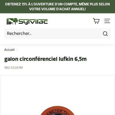
Passer
OBTENEZ 15% À L'OUVERTURE D'UN COMPTE, MÊME PLUS SELON
au
VOTRE VOLUME D'ACHAT ANNUEL!
Diaporama
contenu
Pause
I
NAVI
n
d
u
Rech
s
Accueil
/
t
galon circonférenciel lufkin 6,5m
r
SKU:
GCL6.5M
i
e
L
a
p
i
e