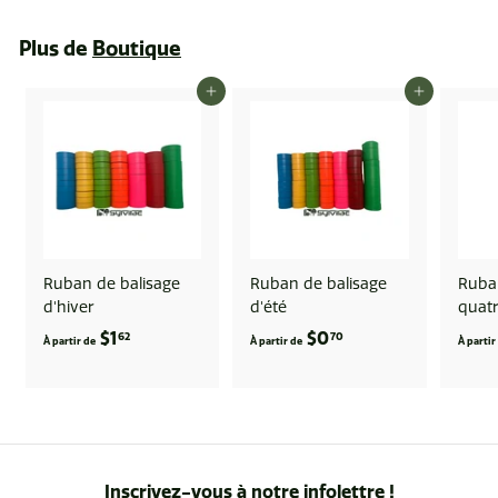
0
.
Plus de
Boutique
4
1
AJOUTER AU PANIER
AJOUTER AU PANIER
Ruban de balisage
Ruban de balisage
Ruban
d'hiver
d'été
quatr
$1
À
$0
À
62
70
À partir de
À partir de
À partir
p
p
a
a
r
r
t
t
i
i
Inscrivez-vous à notre infolettre !