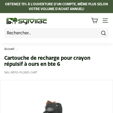
Passer
OBTENEZ 15% À L'OUVERTURE D'UN COMPTE, MÊME PLUS SELON
au
VOTRE VOLUME D'ACHAT ANNUEL!
Diaporama
contenu
Pause
I
NAVI
n
d
u
Rech
s
Accueil
/
t
Cartouche de recharge pour crayon
r
répulsif à ours en bte 6
i
SKU:
REPO-PL3001-CART
e
L
a
p
i
e