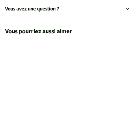
Vous avez une question ?
Vous pourriez aussi aimer
ÉPUISÉ
Cartouche de
recharge pour
crayon répulsif à
ours en bte 6
$40
$
41
4