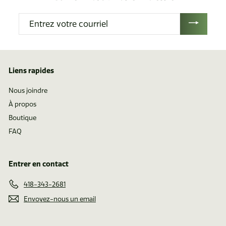
r
r
d
d
Entrez
e
e
votre
$
$
courriel
1
0
.
.
Liens rapides
6
7
2
0
Nous joindre
À propos
Boutique
FAQ
Entrer en contact
418-343-2681
Envoyez-nous un email