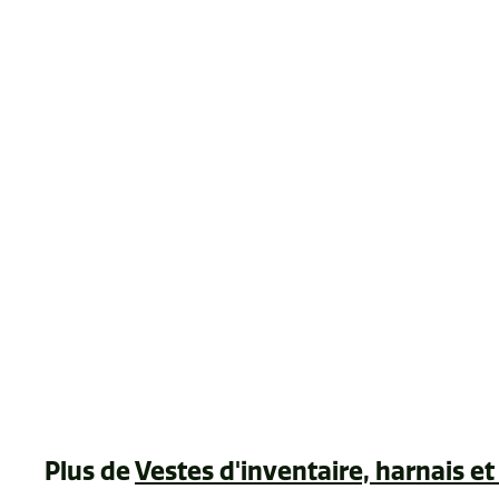
Harnais fixation
pour raquettes
aluminium snow et
wide trail GV
$126
$
42
1
2
6
.
Plus de
Vestes d'inventaire, harnais e
4