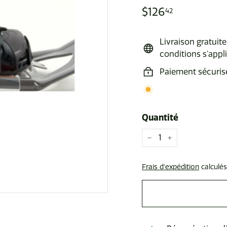
Prix
$126
$126.42
42
régulier
Livraison gratui
conditions s'appl
Paiement sécuris
Quantité
−
+
Frais d'expédition
calculés