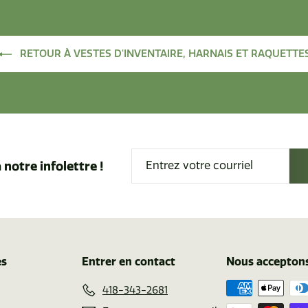
r
r
d
d
e
RETOUR À VESTES D'INVENTAIRE, HARNAIS ET RAQUETTE
e
$
$
2
4
2
4
5
0
.
.
7
Entrez
 notre infolettre !
9
5
votre
3
courriel
es
Entrer en contact
Nous accepton
418-343-2681