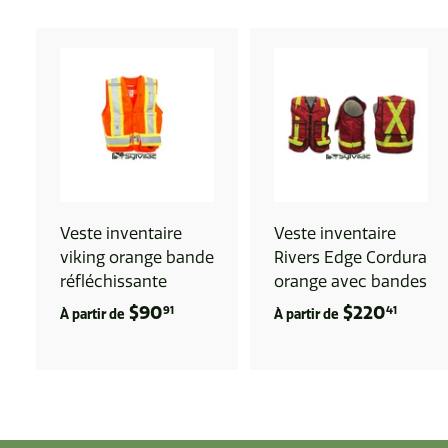
2
A
J
J
O
U
T
E
R
A
U
Veste inventaire
Veste inventaire
P
A
viking orange bande
Rivers Edge Cordura
N
réfléchissante
orange avec bandes
I
I
E
$90
À
$220
À
R
91
41
À partir de
À partir de
p
p
a
a
r
r
t
t
i
i