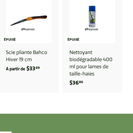
ÉPUISÉ
ÉPUISÉ
Scie pliante Bahco
Nettoyant
Hiver 19 cm
biodégradable 400
ml pour lames de
$33
À
69
À partir de
taille-haies
p
$36
$
86
a
3
r
6
t
.
i
8
r
6
d
e