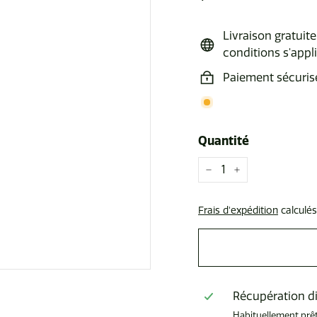
régulier
Livraison gratui
conditions s'appl
Paiement sécuris
Quantité
−
+
Frais d'expédition
calculés
Récupération d
Habituellement prê