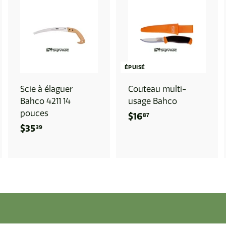
A
J
O
U
T
E
R
ÉPUISÉ
A
U
Scie à élaguer
Couteau multi-
P
A
Bahco 4211 14
usage Bahco
N
pouces
I
$16
$
87
E
$35
$
R
39
1
3
6
5
.
.
8
3
7
9