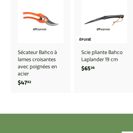
A
J
O
U
T
E
R
ÉPUISÉ
A
U
Sécateur Bahco à
Scie pliante Bahco
P
A
lames croisantes
Laplander 19 cm
N
avec poignées en
I
$65
$
36
E
acier
R
6
$47
$
62
5
4
.
7
3
.
6
6
2