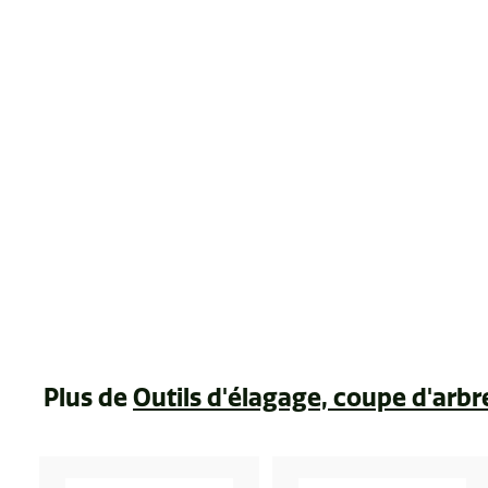
Lubrifiant pour
sécateur en spray
Felco 980
$17
$
41
1
7
.
4
Plus de
Outils d'élagage, coupe d'arbr
1