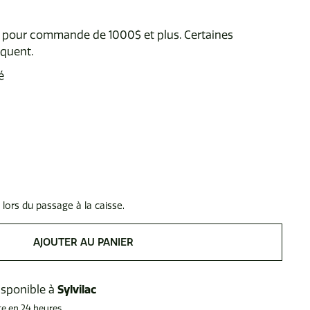
te pour commande de 1000$ et plus. Certaines
iquent.
é
 lors du passage à la caisse.
AJOUTER AU PANIER
isponible à
Sylvilac
te en 24 heures