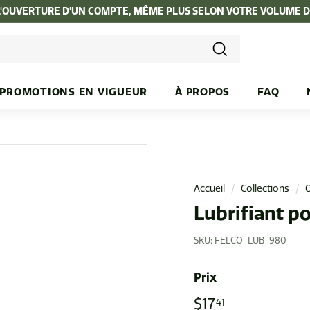
L'OUVERTURE D'UN COMPTE, MÊME PLUS SELON VOTRE VOLUME 
Diaporama
Pause
Recherche
PROMOTIONS EN VIGUEUR
À PROPOS
FAQ
Accueil
/
Collections
/
O
Lubrifiant p
SKU:
FELCO-LUB-980
Prix
Prix
$17
$17.41
41