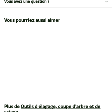
Vous avez une question ?
Vous pourriez aussi aimer
ÉPUISÉ
Levier d'abattage en
acier 17"
$109
$
99
1
0
9
Plus de
Outils d'élagage, coupe d'arbre et de
.
sciage