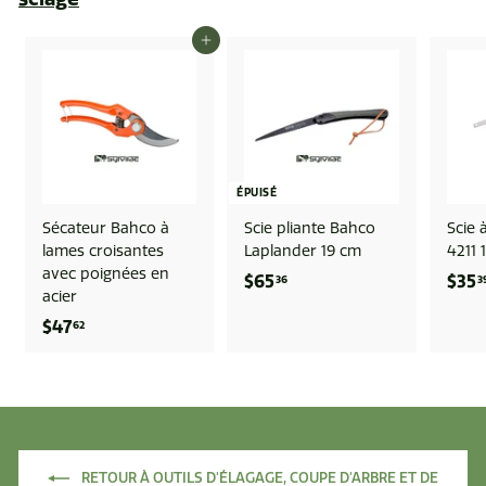
9
9
AJOUTER AU PANIER
ÉPUISÉ
Sécateur Bahco à
Scie pliante Bahco
Scie 
lames croisantes
Laplander 19 cm
4211 
avec poignées en
$65
$
$35
36
3
acier
6
$47
$
62
5
4
.
7
3
.
6
6
2
RETOUR À OUTILS D'ÉLAGAGE, COUPE D'ARBRE ET DE