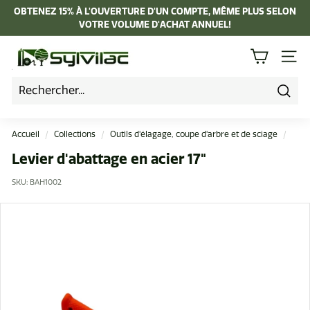
Passer
OBTENEZ 15% À L'OUVERTURE D'UN COMPTE, MÊME PLUS SELON
au
VOTRE VOLUME D'ACHAT ANNUEL!
Diaporama
contenu
Pause
I
NAVI
n
d
u
Rech
s
Accueil
/
Collections
/
Outils d'élagage, coupe d'arbre et de sciage
/
t
Levier d'abattage en acier 17"
r
SKU:
BAH1002
i
e
L
a
p
i
e