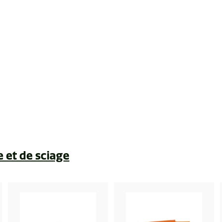
e et de sciage
A