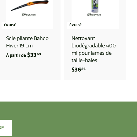
ÉPUISÉ
ÉPUISÉ
Scie pliante Bahco
Nettoyant
Hiver 19 cm
biodégradable 400
ml pour lames de
$33
À
69
À partir de
taille-haies
p
$36
$
86
a
3
r
6
t
.
i
8
r
6
d
e
GE
$