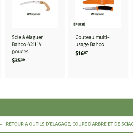
J
O
U
T
E
R
ÉPUISÉ
A
U
Scie à élaguer
Couteau multi-
P
A
Bahco 4211 14
usage Bahco
N
pouces
I
$16
$
87
E
$35
$
R
39
1
3
6
5
.
.
8
3
7
9
RETOUR À OUTILS D'ÉLAGAGE, COUPE D'ARBRE ET DE SCIA