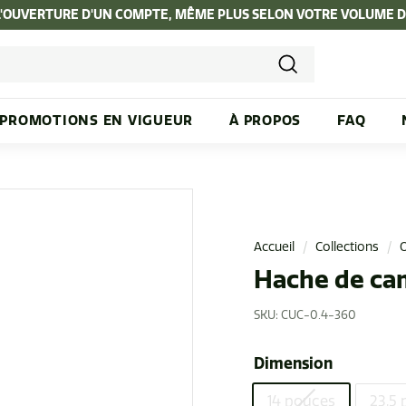
L'OUVERTURE D'UN COMPTE, MÊME PLUS SELON VOTRE VOLUME 
Diaporama
Pause
Recherche
PROMOTIONS EN VIGUEUR
À PROPOS
FAQ
Accueil
/
Collections
/
O
Hache de ca
SKU:
CUC-0.4-360
Dimension
14 pouces
23,5