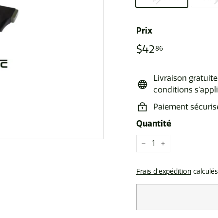
Prix
Prix
$42
$42.86
86
régulier
Livraison gratui
conditions s'appl
Paiement sécuris
Quantité
−
+
Frais d'expédition
calculés