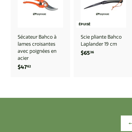
J
4
O
U
2
T
E
.
R
ÉPUISÉ
8
A
U
Sécateur Bahco à
Scie pliante Bahco
6
P
A
lames croisantes
Laplander 19 cm
N
avec poignées en
I
$65
$
36
E
acier
R
6
$47
$
62
5
4
.
7
3
.
6
6
2