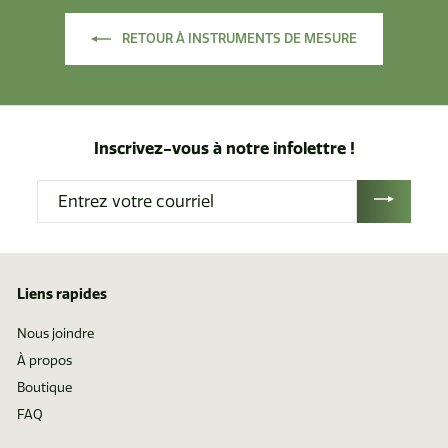
r
d
RETOUR À INSTRUMENTS DE MESURE
e
$
8
9
.
Inscrivez-vous à notre infolettre !
2
Entrez
5
votre
courriel
Liens rapides
Nous joindre
À propos
Boutique
FAQ