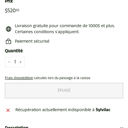
Prix
Prix
$520
$520.63
63
régulier
Livraison gratuite pour commande de 1000$ et plus.
Certaines conditions s'appliquent.
Paiement sécurisé
Quantité
−
+
Frais d'expédition
calculés lors du passage à la caisse.
ÉPUISÉ
Sylvilac
Récupération actuellement indisponible à
Description