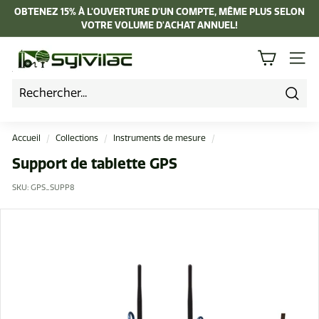
Passer
OBTENEZ 15% À L'OUVERTURE D'UN COMPTE, MÊME PLUS SELON
au
VOTRE VOLUME D'ACHAT ANNUEL!
Diaporama
contenu
Pause
I
NAVI
n
d
u
Rech
s
Accueil
/
Collections
/
Instruments de mesure
/
t
Support de tablette GPS
r
SKU:
GPS_SUPP8
i
e
L
a
p
i
e