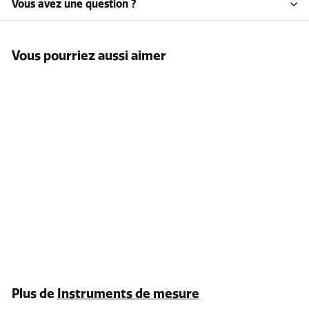
Vous avez une question ?
Vous pourriez aussi aimer
ÉPUISÉ
Mèche pour sonde
de pressler 5mm
$215
$
99
2
1
5
Plus de
Instruments de mesure
.