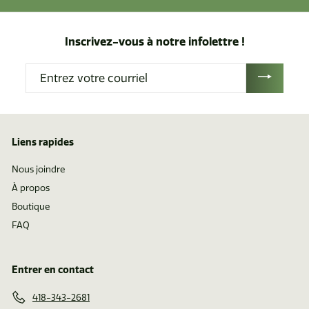
8
9
.
Inscrivez-vous à notre infolettre !
2
Entrez
5
votre
courriel
Liens rapides
Nous joindre
À propos
Boutique
FAQ
Entrer en contact
418-343-2681