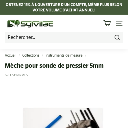
Passer
OBTENEZ 15% À L'OUVERTURE D'UN COMPTE, MÊME PLUS SELON
au
VOTRE VOLUME D'ACHAT ANNUEL!
Diaporama
contenu
Pause
I
NAVI
n
d
u
Rech
s
Accueil
/
Collections
/
Instruments de mesure
/
t
Mèche pour sonde de pressler 5mm
r
SKU:
SON12ME5
i
e
L
a
p
i
e