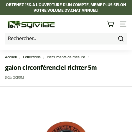
Passer
OBTENEZ 15% À L'OUVERTURE D'UN COMPTE, MÊME PLUS SELON
au
VOTRE VOLUME D'ACHAT ANNUEL!
Diaporama
contenu
Pause
I
NAVI
n
d
u
Rech
s
Accueil
/
Collections
/
Instruments de mesure
/
t
galon circonférenciel richter 5m
r
SKU:
GCR5M
i
e
L
a
p
i
e