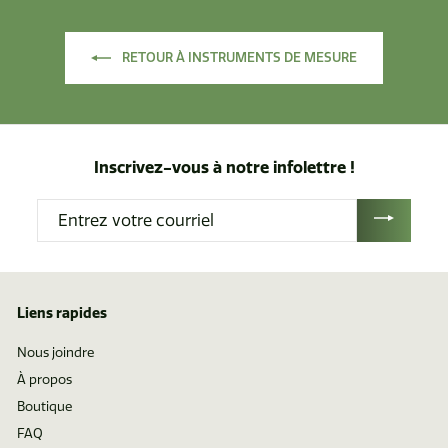
6
r
d
RETOUR À INSTRUMENTS DE MESURE
e
$
8
9
.
Inscrivez-vous à notre infolettre !
2
Entrez
5
votre
courriel
Liens rapides
Nous joindre
À propos
Boutique
FAQ