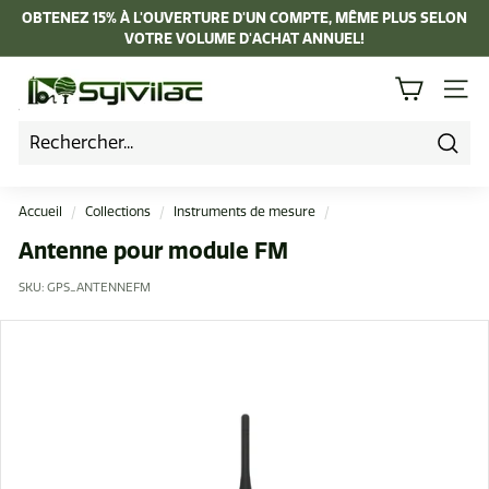
Passer
OBTENEZ 15% À L'OUVERTURE D'UN COMPTE, MÊME PLUS SELON
au
VOTRE VOLUME D'ACHAT ANNUEL!
Diaporama
contenu
Pause
I
NAVI
n
d
u
Rech
s
Accueil
/
Collections
/
Instruments de mesure
/
t
Antenne pour module FM
r
SKU:
GPS_ANTENNEFM
i
e
L
a
p
i
e