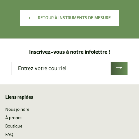
6
r
d
RETOUR À INSTRUMENTS DE MESURE
e
$
8
9
.
Inscrivez-vous à notre infolettre !
2
Entrez
5
votre
courriel
Liens rapides
Nous joindre
À propos
Boutique
FAQ